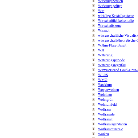
Wirkungsbereich
Wirkungsgefüge
Wirt
wirtelige Kristallsysteme
Wirtschaftlichkeitsstudie
Wirtschaftszone
Wismut
wissenschaftliche Visualis
wissenschaftstheoretische 
Within-Plate-Basalt
Witt
Witterung
Witterungsperiode
Witterungsregelfall
Witwatersrand Gold-Uran-Se
WLRS
WMO
Wocklum
Wogenwolken
Wohnbau
Wohngrün
Wohnumfeld
Wolfram
Wolframate
Wolframit
Wolframlagerstätten
Wolframminerale
Wolken