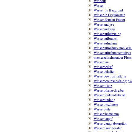
Washout
Wasser
Wasser im Baugrund
Wasser in Organismen
Wasser-Zement-Faktor
Wasseranalyse
Wasserandrang
Wasseraufbereitung
Wasseraufbrauch
Wasseraufnahme
Wasseraufnahme- und Was
Wasseraufnahmevermögen
wasseraufnehmender Fluss
Wasserbau
Wasserbedarf
Wasserbehälter
Wasserbewirtschaftung
Wasserbewirtschaftungspla
Wasserbilanz
Wasserbilanzschreiber
Wasserbindemittelwert
Wasserbindung
Wasserbiozönose
Wasserblüte
Wasserchemismus
Wasserdampf
Wasserdampfabsorption
Wasserdampffenster