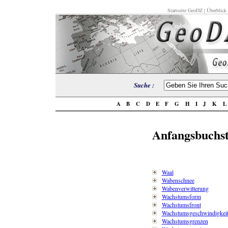
Startseite GeoDZ
|
Überblick
Suche :
A
B
C
D
E
F
G
H
I
J
K
Anfangsbuchs
Waal
Wabenschnee
Wabenverwitterung
Wachstumsform
Wachstumsfront
Wachstumsgeschwindigkei
Wachstumsgrenzen