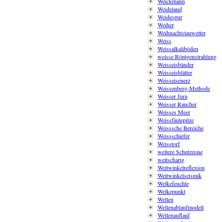
Weickmann
Weideland
Weidespur
Weiher
Weihnachtstauwetter
Weiss
Weissalkaliböden
weisse Röntgenstrahlung
Weisseisbänder
Weisseisblätter
Weisseisenerz
Weissenberg-Methode
Weisser Jura
Weisser Raucher
Weisses Meer
Weissfäulepilze
Weisssche Bereiche
Weissschiefer
Weisstorf
weitere Schutzzone
weitscharig
Weitwinkelreflexion
Weitwinkelseismik
Welkefeuchte
Welkepunkt
Wellen
Wellenablaufmodell
Wellenauflauf