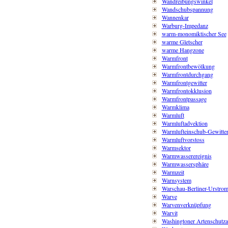
Wandreibungswinkel
Wandschubspannung
Wannenkar
Warburg-Impedanz
warm-monomiktischer See
warme Gletscher
warme Hangzone
Warmfront
Warmfrontbewölkung
Warmfrontdurchgang
Warmfrontgewitter
Warmfrontokklusion
Warmfrontpassage
Warmklima
Warmluft
Warmluftadvektion
Warmlufteinschub-Gewitte
Warmluftvorstoss
Warmsektor
Warmwasserereignis
Warmwassersphäre
Warmzeit
Warnsystem
Warschau-Berliner-Urstrom
Warve
Warvenverknüpfung
Warvit
Washingtoner Artenschut