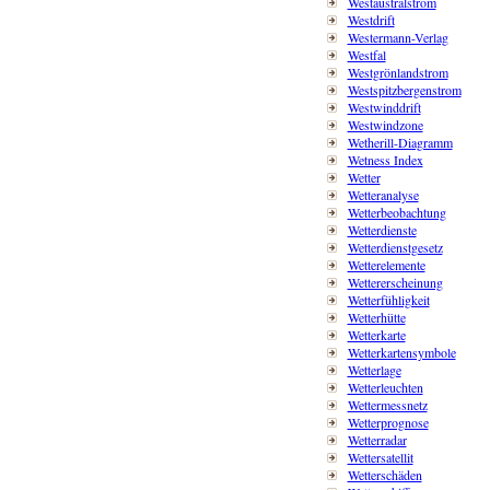
Westaustralstrom
Westdrift
Westermann-Verlag
Westfal
Westgrönlandstrom
Westspitzbergenstrom
Westwinddrift
Westwindzone
Wetherill-Diagramm
Wetness Index
Wetter
Wetteranalyse
Wetterbeobachtung
Wetterdienste
Wetterdienstgesetz
Wetterelemente
Wettererscheinung
Wetterfühligkeit
Wetterhütte
Wetterkarte
Wetterkartensymbole
Wetterlage
Wetterleuchten
Wettermessnetz
Wetterprognose
Wetterradar
Wettersatellit
Wetterschäden