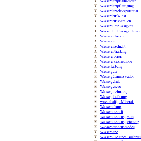
Wasserdampfradiometer
Wasserdampfsättigung
Wasserdargebotspotential
Wasserdruck-Test
Wasserdruckversuch
Wasserdurchlässigkeit
Wasserdurchlässigkeitsme
Wassereinbruch
Wassereis
Wassereisschicht
Wasserenthärtung
Wassererosion
Wasserersatzmethode
Wasserfärbung
Wassergüte
Wassergütemessstation
Wassergehalt
Wassergesetze
Wassergewinnung
Wasserglaslösung
wasserhaltige Minerale
Wasserhaltung
Wasserhaushalt
Wasserhaushaltsgesetz
Wasserhaushaltsgleichung
Wasserhaushaltsmodell
Wasserhärte
Wasserhülle eines Bodentei