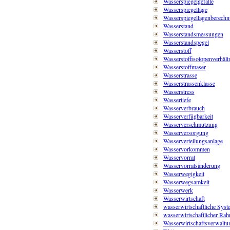
Wasserspiegelgefälle
Wasserspiegellage
Wasserspiegellagenberech
Wasserstand
Wasserstandsmessungen
Wasserstandspegel
Wasserstoff
Wasserstoffisotopenverhält
Wasserstoffmaser
Wasserstrasse
Wasserstrassenklasse
Wasserstress
Wassertiefe
Wasserverbrauch
Wasserverfügbarkeit
Wasserverschmutzung
Wasserversorgung
Wasserverteilungsanlage
Wasservorkommen
Wasservorrat
Wasservorratsänderung
Wasserwegigkeit
Wasserwegsamkeit
Wasserwerk
Wasserwirtschaft
wasserwirtschaftliche Syst
wasserwirtschaftlicher Ra
Wasserwirtschaftsverwaltu