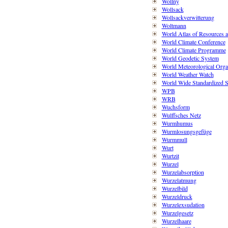
Wollny
Wollsack
Wollsackverwitterung
Woltmann
World Atlas of Resources 
World Climate Conference
World Climate Programme
World Geodetic System
World Meteorological Orga
World Weather Watch
World Wide Standardized 
WPB
WRB
Wuchsform
Wulffsches Netz
Wurmhumus
Wurmlosungsgefüge
Wurmmull
Wurt
Wurtzit
Wurzel
Wurzelabsorption
Wurzelatmung
Wurzelbild
Wurzeldruck
Wurzelexsudation
Wurzelgesetz
Wurzelhaare