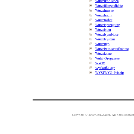
Wurzelknöllchen
Wurzellängendichte
Wurzelmasse
Wurzelraum
Wurzelröhre
Wurzelsprengung
Wurzelspur
Wurzelsymbiose
Wurzelsystem
Wurzeltyp
Wurzelwasseraufnahme
Wurzelzone
Wutai-Orogenese
WWW
Wyckoff-Lage
WYSIWYG-Prinzip
Copyright © 2010 GeoDZ.com. All rights reserve