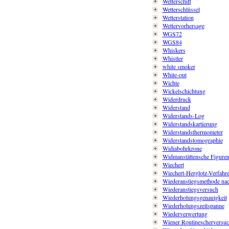
Wetterschiff
Wetterschlüssel
Wetterstation
Wettervorhersage
WGS72
WGS84
Whiskers
Whistler
white smoker
White-out
Wichte
Wickelschichtung
Widerdruck
Widerstand
Widerstands-Log
Widerstandskartierung
Widerstandsthermometer
Widerstandstomographie
Widiabohrkrone
Widmanstättensche Figure
Wiechert
Wiechert-Herglotz-Verfahr
Wiederanstiegsmethode nac
Wiederanstiegsversuch
Wiederholungsgenauigkeit
Wiederholungszeitspanne
Wiederverwertung
Wiener Routinescherversu