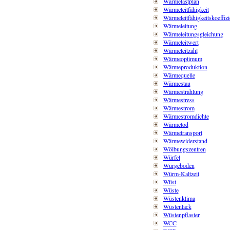
Wärmelastplan
Wärmeleitfähigkeit
Wärmeleitfähigkeitskoeffizi
Wärmeleitung
Wärmeleitungsgleichung
Wärmeleitwert
Wärmeleitzahl
Wärmeoptimum
Wärmeproduktion
Wärmequelle
Wärmestau
Wärmestrahlung
Wärmestress
Wärmestrom
Wärmestromdichte
Wärmetod
Wärmetransport
Wärmewiderstand
Wölbungszentren
Würfel
Würgeboden
Würm-Kaltzeit
Wüst
Wüste
Wüstenklima
Wüstenlack
Wüstenpflaster
WCC