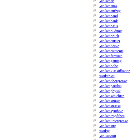
Wolkenart
Wolkenatlas
Wolkenaufzug
Wolkenband
Wolkenbank
Wolkenbasis
Wolkenbildung
Wolkenbruch
Wolkencluster
Wolkendecke
Wolkenelemente
Wolkenfamilien
Wolkengattung
Wolkenhöhe
Wolkenklassifikation
wolkenlos
Wolkenobergrenze
Wolkenpartikel
Wolkenphysik
Wolkenschichten
Wolkenspirale
Wolkenstrasse
Wolkensymbole
Wolkentröpfchen
Wolkenuntergrenze
Wolkenzug
wolkig
Wollastonit