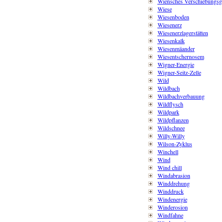
Wiensches Verschiebungsg
Wiese
Wiesenboden
Wiesenerz
Wiesenerzlagerstätten
Wiesenkalk
Wiesenmäander
Wiesentschernosem
Wigner-Energie
Wigner-Seitz-Zelle
Wild
Wildbach
Wildbachverbauung
Wildflysch
Wildpark
Wildpflanzen
Wildschnee
Willy-Willy
Wilson-Zyklus
Winchell
Wind
Wind chill
Windabrasion
Winddrehung
Winddruck
Windenergie
Winderosion
Windfahne