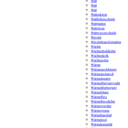
Watt
Watt
Watt
Wattenküste
Watthöhenscheide
Wattplatten
Wattstrom
Wattwasserscheide
Wavelet
Wavelettransformation
Wächte
Wächtenhohlkehle
Wächtenkolk
Wächtenstirn
Wärme
Wärmeausdehnung
Wärmeaustausch
Wärmeäquator
Wärmeübergangszahl
Wärmeübertragung
Wärmebilanz
Wärmefluss
Wärmeflussdichte
Wärmegewitter
Wärmegrenze
Wärmehaushalt
Wärmeinsel
Wärmekapazität