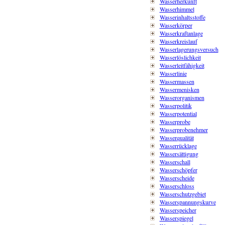
Wasserherkunft
Wasserhimmel
Wasserinhaltsstoffe
Wasserkörper
Wasserkraftanlage
Wasserkreislauf
Wasserlagerungsversuch
Wasserlöslichkeit
Wasserleitfähigkeit
Wasserlinie
Wassermassen
Wassermenisken
Wasserorganismen
Wasserpolitik
Wasserpotential
Wasserprobe
Wasserprobenehmer
Wasserqualität
Wasserrücklage
Wassersättigung
Wasserschall
Wasserschöpfer
Wasserscheide
Wasserschloss
Wasserschutzgebiet
Wasserspannungskurve
Wasserspeicher
Wasserspiegel