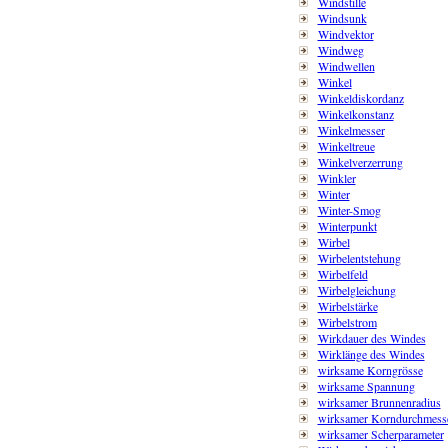
Windstille
Windsunk
Windvektor
Windweg
Windwellen
Winkel
Winkeldiskordanz
Winkelkonstanz
Winkelmesser
Winkeltreue
Winkelverzerrung
Winkler
Winter
Winter-Smog
Winterpunkt
Wirbel
Wirbelentstehung
Wirbelfeld
Wirbelgleichung
Wirbelstärke
Wirbelstrom
Wirkdauer des Windes
Wirklänge des Windes
wirksame Korngrösse
wirksame Spannung
wirksamer Brunnenradius
wirksamer Korndurchmess
wirksamer Scherparameter