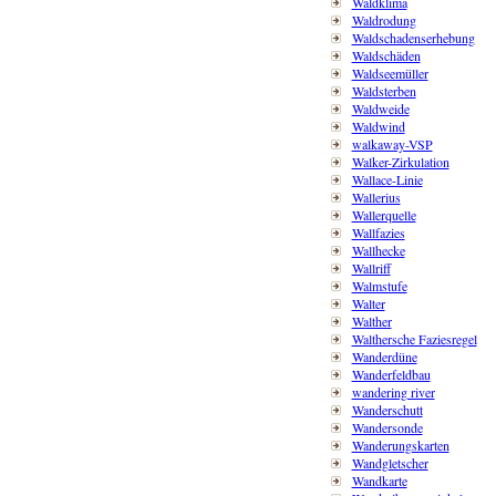
Waldklima
Waldrodung
Waldschadenserhebung
Waldschäden
Waldseemüller
Waldsterben
Waldweide
Waldwind
walkaway-VSP
Walker-Zirkulation
Wallace-Linie
Wallerius
Wallerquelle
Wallfazies
Wallhecke
Wallriff
Walmstufe
Walter
Walther
Walthersche Faziesregel
Wanderdüne
Wanderfeldbau
wandering river
Wanderschutt
Wandersonde
Wanderungskarten
Wandgletscher
Wandkarte