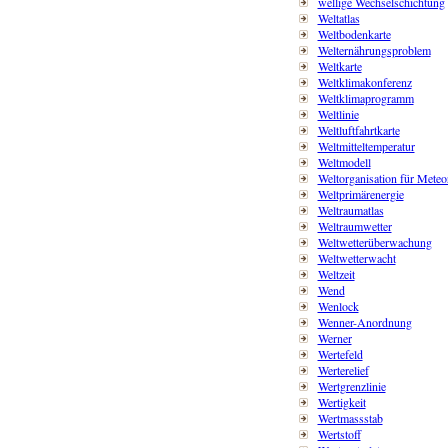
wellige Wechselschichtung
Weltatlas
Weltbodenkarte
Welternährungsproblem
Weltkarte
Weltklimakonferenz
Weltklimaprogramm
Weltlinie
Weltluftfahrtkarte
Weltmitteltemperatur
Weltmodell
Weltorganisation für Meteo
Weltprimärenergie
Weltraumatlas
Weltraumwetter
Weltwetterüberwachung
Weltwetterwacht
Weltzeit
Wend
Wenlock
Wenner-Anordnung
Werner
Wertefeld
Werterelief
Wertgrenzlinie
Wertigkeit
Wertmassstab
Wertstoff