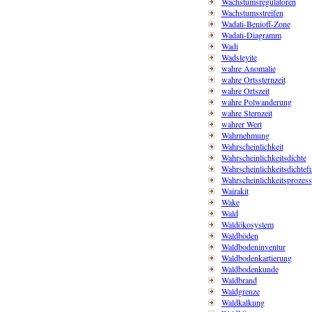
Wachstumsregulatoren
Wachstumsstreifen
Wadati-Benioff-Zone
Wadati-Diagramm
Wadi
Wadsleyite
wahre Anomalie
wahre Ortssternzeit
wahre Ortszeit
wahre Polwanderung
wahre Sternzeit
wahrer Wert
Wahrnehmung
Wahrscheinlichkeit
Wahrscheinlichkeitsdichte
Wahrscheinlichkeitsdichtef
Wahrscheinlichkeitsprozess
Wairakit
Wake
Wald
Waldökosystem
Waldböden
Waldbodeninventur
Waldbodenkartierung
Waldbodenkunde
Waldbrand
Waldgrenze
Waldkalkung