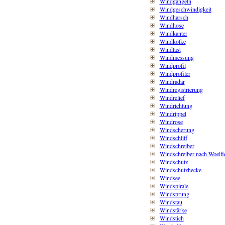
Windgangeln
Windgeschwindigkeit
Windharsch
Windhose
Windkanter
Windkolke
Windlast
Windmessung
Windprofil
Windprofiler
Windradar
Windregistrierung
Windrelief
Windrichtung
Windrippel
Windrose
Windscherung
Windschliff
Windschreiber
Windschreiber nach Woelfl
Windschutz
Windschutzhecke
Windsee
Windspirale
Windsprung
Windstau
Windstärke
Windstich