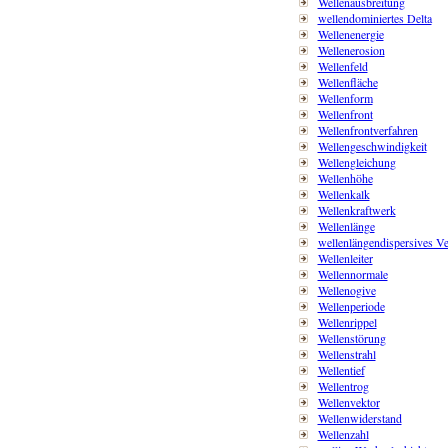
Wellenausbreitung
wellendominiertes Delta
Wellenenergie
Wellenerosion
Wellenfeld
Wellenfläche
Wellenform
Wellenfront
Wellenfrontverfahren
Wellengeschwindigkeit
Wellengleichung
Wellenhöhe
Wellenkalk
Wellenkraftwerk
Wellenlänge
wellenlängendispersives Ve
Wellenleiter
Wellennormale
Wellenogive
Wellenperiode
Wellenrippel
Wellenstörung
Wellenstrahl
Wellentief
Wellentrog
Wellenvektor
Wellenwiderstand
Wellenzahl