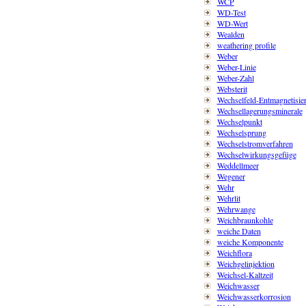
WCP
WD-Test
WD-Wert
Wealden
weathering profile
Weber
Weber-Linie
Weber-Zahl
Websterit
Wechselfeld-Entmagnetisie
Wechsellagerungsminerale
Wechselpunkt
Wechselsprung
Wechselstromverfahren
Wechselwirkungsgefüge
Weddellmeer
Wegener
Wehr
Wehrlit
Wehrwange
Weichbraunkohle
weiche Daten
weiche Komponente
Weichflora
Weichgelinjektion
Weichsel-Kaltzeit
Weichwasser
Weichwasserkorrosion